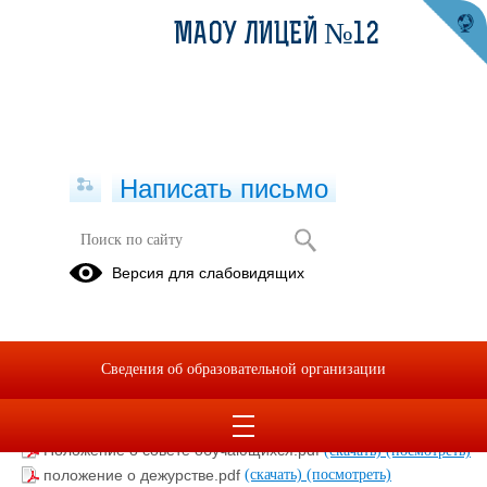
МАОУ ЛИЦЕЙ №12
Написать письмо
ВОСПИТАТЕЛЬНАЯ РАБОТА
Версия для слабовидящих
Нормативные
Классное
Дополнительное
акты
руководство
образование
Сведения об образовательной организации
Положение о конкурсе Самый классный класс.pdf
(скачать)
(посмотреть)
Положение о совете обучающихся.pdf
(скачать)
(посмотреть)
положение о дежурстве.pdf
(скачать)
(посмотреть)