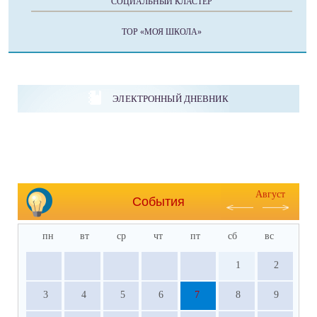
СОЦИАЛЬНЫЙ КЛАСТЕР
ТОР «МОЯ ШКОЛА»
ЭЛЕКТРОННЫЙ ДНЕВНИК
Август
События
пн
вт
ср
чт
пт
сб
вс
1
2
3
4
5
6
7
8
9