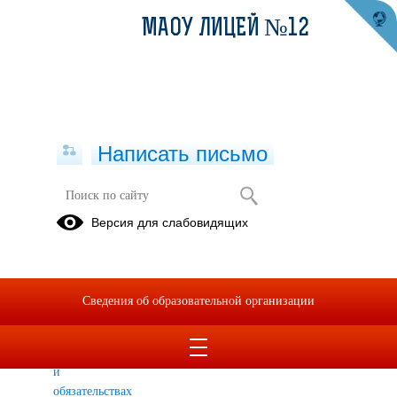
МАОУ ЛИЦЕЙ №12
Написать письмо
Сведения о доходах, расходах, об
Версия для слабовидящих
имуществе и обязательствах
имущественного характера
Сведения о
Сведения об образовательной организации
доходах,
расходах, об
имуществе
и
обязательствах