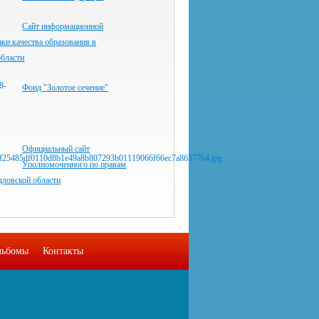
Сайт информационной
ки качества образования в
области
Фонд "Золотое сечение"
Официальный сайт
Уполномоченного по правам
дловской области
льбомы
Контакты