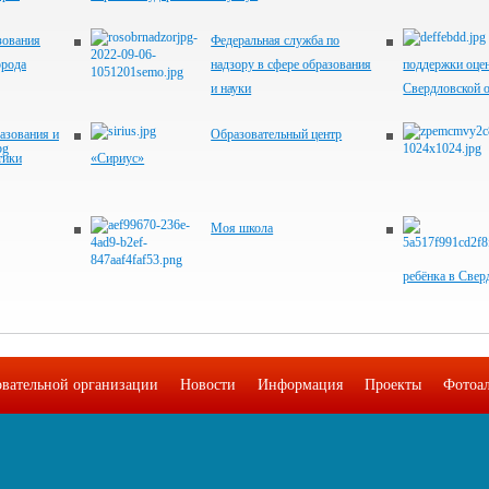
зования
Федеральная служба по
орода
надзору в сфере образования
поддержки оцен
и науки
Свердловской 
азования и
Образовательный центр
тики
«Сириус»
Моя школа
ребёнка в Свер
овательной организации
Новости
Информация
Проекты
Фотоа