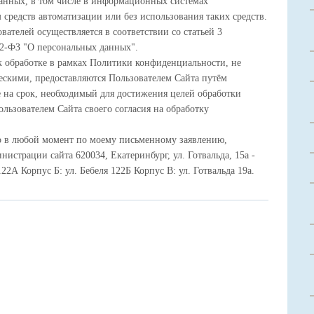
анных, в том числе в информационных системах
средств автоматизации или без использования таких средств.
ателей осуществляется в соответствии со статьей 3
52-ФЗ "О персональных данных".
к обработке в рамках Политики конфиденциальности, не
скими, предоставляются Пользователем Сайта путём
 на срок, необходимый для достижения целей обработки
льзователем Сайта своего согласия на обработку
но в любой момент по моему письменному заявлению,
истрации сайта 620034, Екатеринбург, ул. Готвальда, 15а -
22А Корпус Б: ул. Бебеля 122Б Корпус В: ул. Готвальда 19а.