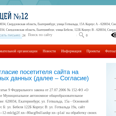
ИЦЕЙ №12
0034, Свердловская область, Екатеринбург, улица Готвальда, 15А Корпус А - 620034, Све
034, Свердловская область, Екатеринбург, улица Бебеля, 122Б Корпус В - 620034, Свердл
сать письмо
5-41-30, +7 (343) 245-32-16, +7 (343) 245-71-71, +7 (343) 245-30-30
овательной организации
Новости
Информация
Проекты
Фотоа
ласие посетителя сайта на
ых данных (далее – Согласие)
татьи 9 Федерального закона от 27.07.2006 № 152-ФЗ «О
сие Муниципальное автономное общеобразовательное
: 620034, Екатеринбург, ул. Готвальда, 15а - Основной
 Б: ул. Бебеля 122Б Корпус В: ул. Готвальда 19а, сайт
-12-mlclgj2f.xn--80acgfbsl1azdqr.xn--p1ai/ на обработку своих