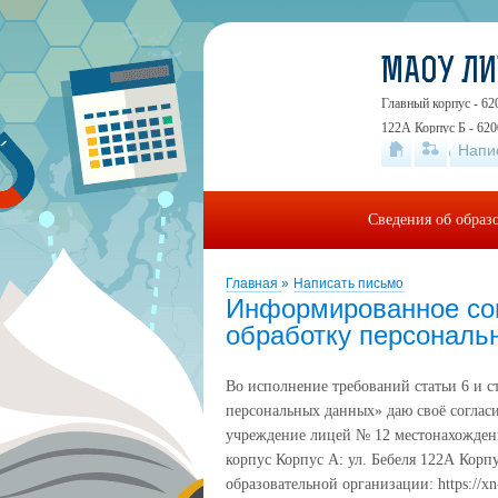
МАОУ Л
Главный корпус - 62
122А Корпус Б - 620
Напи
19А
+7 (343) 24
Сведения об образ
Главная
»
Написать письмо
Информированное сог
обработку персональн
Во исполнение требований статьи 6 и с
персональных данных» даю своё согла
учреждение лицей № 12 местонахождение
корпус Корпус А: ул. Бебеля 122А Корпус
образовательной организации: https://xn-