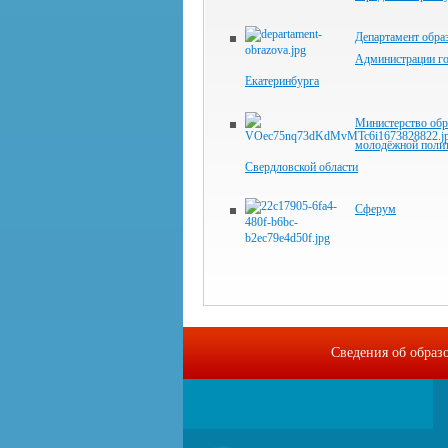
Департамент обра
Администрации г
Екатеринбурга
Министерство обр
молодёжной поли
Свердловской области
Сферум
Сведения об образ