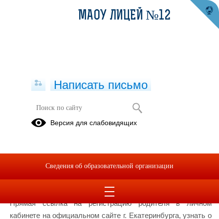
МАОУ ЛИЦЕЙ №12
Написать письмо
Условия питания обучающихся в
Версия для слабовидящих
том числе лиц с ограниченными
возможностями здоровья
Условия питания обучающихся, в том числе
Сведения об образовательной организации
инвалидов и лиц с ограниченными возможностями
здоровья
Прямая ссылка на регистрацию родителя в личном
кабинете на официальном сайте г. Екатеринбурга, узнать о