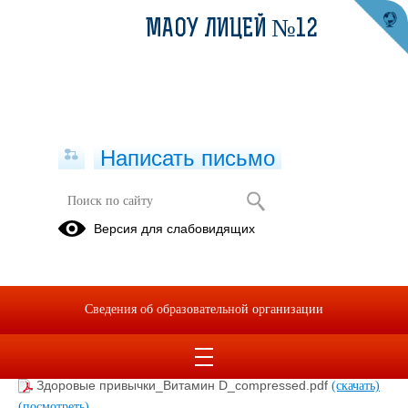
МАОУ ЛИЦЕЙ №12
Написать письмо
Здоровое питание
Версия для слабовидящих
13.09.2024
Сведения об образовательной организации
5_привычек_для_долгой_и_здоровой_жизни_compressed.pdf
(скачать)
(посмотреть)
Здоровые привычки_Витамин D_compressed.pdf
(скачать)
(посмотреть)