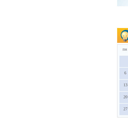
пн
6
13
20
27