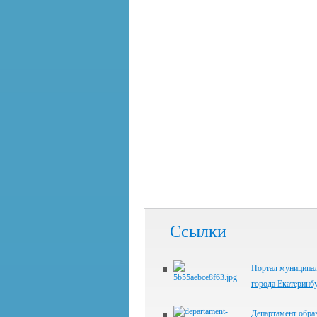
Ссылки
Портал муниципал
города Екатеринб
Департамент обра