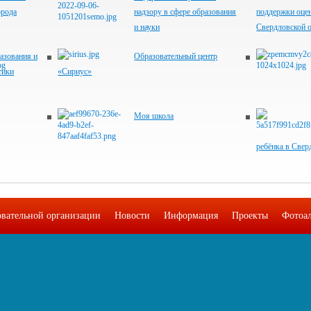
орода
надзору в сфере образования
поддержки оцен
и науки
Свердловской 
азования и
Образовательный центр
тики
«Сириус»
Моя школа
ребёнка в Свер
овательной организации
Новости
Информация
Проекты
Фотоа