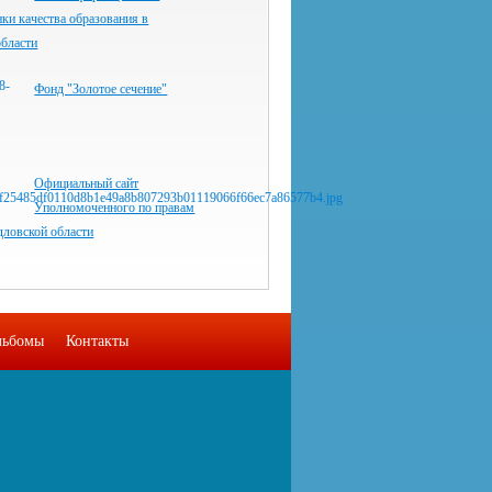
ки качества образования в
области
Фонд "Золотое сечение"
Официальный сайт
Уполномоченного по правам
дловской области
льбомы
Контакты