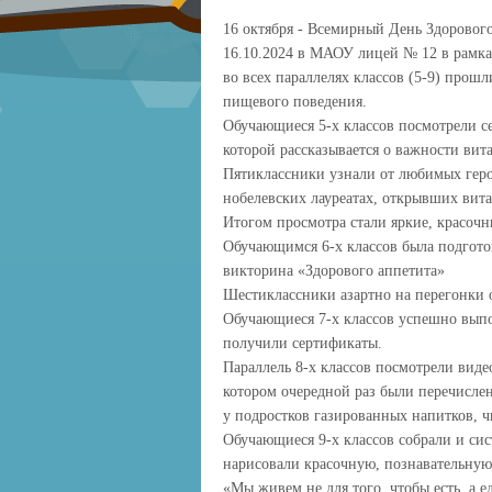
16 октября - Всемирный День Здоровог
16.10.2024 в МАОУ лицей № 12 в рамка
во всех параллелях классов (5-9) прош
пищевого поведения.
Обучающиеся 5-х классов посмотрели с
которой рассказывается о важности ви
Пятиклассники узнали от любимых геро
нобелевских лауреатах, открывших вит
Итогом просмотра стали яркие, красочн
Обучающимся 6-х классов была подгото
викторина «Здорового аппетита»
Шестиклассники азартно на перегонки 
Обучающиеся 7-х классов успешно вып
получили сертификаты.
Параллель 8-х классов посмотрели вид
котором очередной раз были перечисле
у подростков газированных напитков, ч
Обучающиеся 9-х классов собрали и си
нарисовали красочную, познавательную 
«Мы живем не для того, чтобы есть, а е