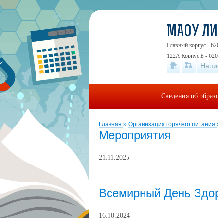
МАОУ Л
Главный корпус - 62
122А Корпус Б - 620
Напи
19А
+7 (343) 24
Сведения об образ
Главная
»
Организация горячего питания
Мероприятия
21.11.2025
Всемирный День Здор
16.10.2024