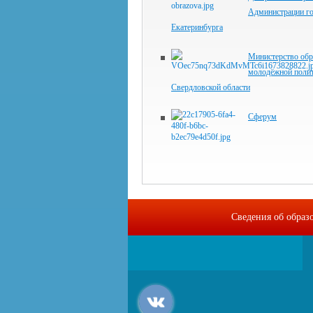
Администрации г
Екатеринбурга
Министерство обр
молодёжной поли
Свердловской области
Сферум
Сведения об образ