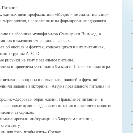
о Питания
х единых дней профилактики «Модно – не значит полезно»
ли мероприятия, направленные на формирование здорового
ерию из сборника мультфильмов Смешарики Пин-код, в
таминов в ежедневном рационе человека.
ев об овощах и фруктах, содержащихся в них витаминах,
амины группы А, С, D.
ые рисунки на тему правильное питание.
влена и проведена ученицами 9м класса Интерактивная игра –
отвечали на вопросы о пользе каш, овощей и фруктов!
олнили задание викторины «Азбука правильного питания» и
еоролик «Здоровый образ жизни. Правильное питание», в
ны основные правила здорового питания и опасности модных
ипсов и сухариков.
стематизировали информацию о Здоровом питании,
стенгазету.
дим для того, чтобы жить» Сократ