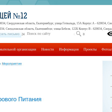
ИЦЕЙ №12
0034, Свердловская область, Екатеринбург, улица Готвальда, 15А Корпус А - 620034, Све
034, Свердловская область, Екатеринбург, улица Бебеля, 122Б Корпус В - 620034, Свердл
сать письмо
5-41-30, +7 (343) 245-32-16, +7 (343) 245-71-71, +7 (343) 245-30-30
овательной организации
Новости
Информация
Проекты
Фотоа
»
Мероприятия
ового Питания