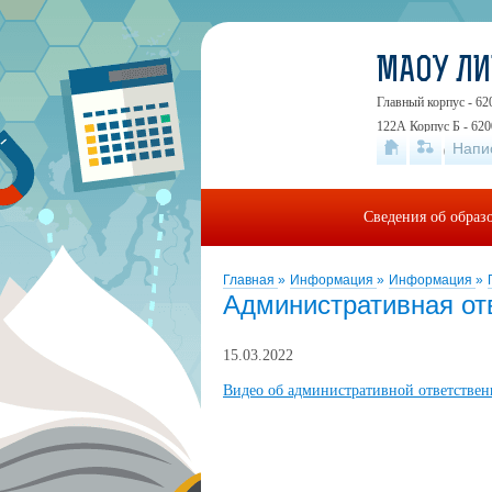
МАОУ Л
Главный корпус - 62
122А Корпус Б - 620
Напи
19А
+7 (343) 24
Сведения об образ
Главная
»
Информация
»
Информация
»
Административная от
15.03.2022
Видео об административной ответствен