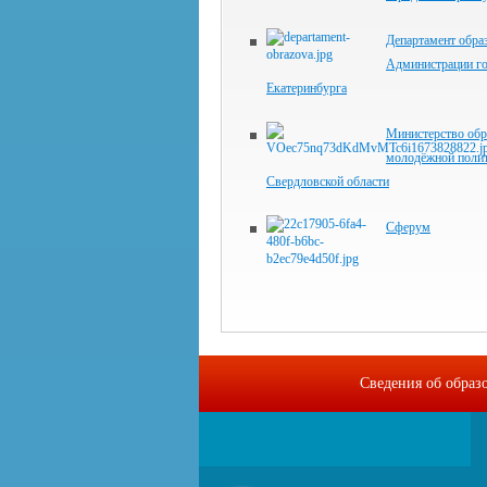
Департамент обра
Администрации г
Екатеринбурга
Министерство обр
молодёжной поли
Свердловской области
Сферум
Сведения об образ