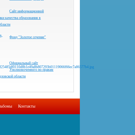
Сайт информационной
ки качества образования в
области
Фонд "Золотое сечение"
Официальный сайт
Уполномоченного по правам
дловской области
льбомы
Контакты