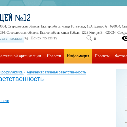
ИЦЕЙ №12
0034, Свердловская область, Екатеринбург, улица Готвальда, 15А Корпус А - 620034, Све
034, Свердловская область, Екатеринбург, улица Бебеля, 122Б Корпус В - 620034, Свердл
сать письмо
5-41-30, +7 (343) 245-32-16, +7 (343) 245-71-71, +7 (343) 245-30-30
овательной организации
Новости
Информация
Проекты
Фотоа
Профилактика
»
Административная ответственность
ветственность
ности