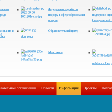
зования
Федеральная служба по
орода
надзору в сфере образования
поддержки оцен
и науки
Свердловской 
азования и
Образовательный центр
тики
«Сириус»
Моя школа
ребёнка в Свер
овательной организации
Новости
Информация
Проекты
Фотоа