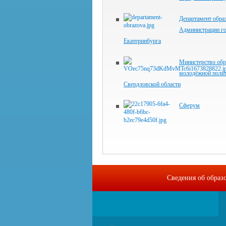
Департамент обра
Администрации г
Екатеринбурга
Министерство обр
молодёжной поли
Свердловской области
Сферум
Сведения об образ