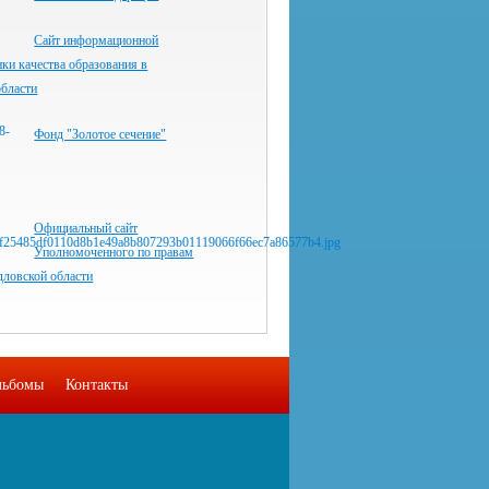
Сайт информационной
ки качества образования в
области
Фонд "Золотое сечение"
Официальный сайт
Уполномоченного по правам
дловской области
льбомы
Контакты