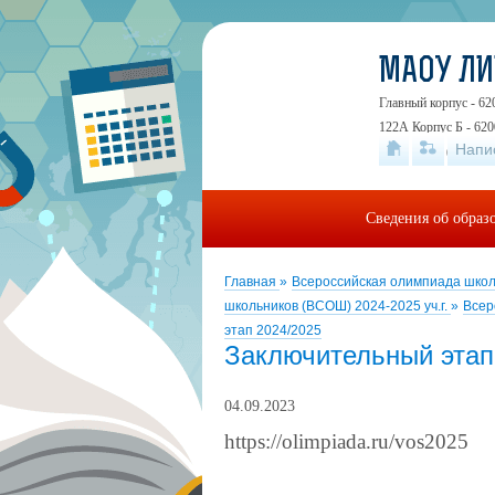
МАОУ Л
Главный корпус - 62
122А Корпус Б - 620
Напи
19А
+7 (343) 24
Сведения об образ
Главная
»
Всероссийская олимпиада шко
школьников (ВСОШ) 2024-2025 уч.г.
»
Всер
этап 2024/2025
Заключительный этап
04.09.2023
https://olimpiada.ru/vos2025