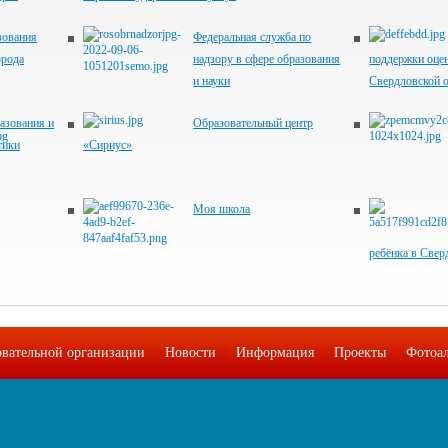
зования
Федеральная служба по
орода
надзору в сфере образования
поддержки оцен
и науки
Свердловской 
азования и
Образовательный центр
тики
«Сириус»
Моя школа
ребёнка в Свер
овательной организации
Новости
Информация
Проекты
Фотоа