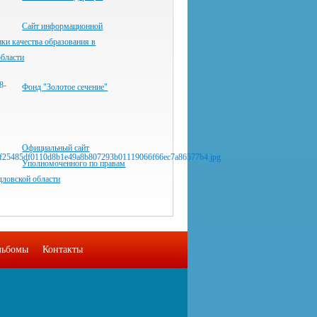
Сайт информационной
ки качества образования в
области
Фонд "Золотое сечение"
Официальный сайт
Уполномоченного по правам
дловской области
льбомы
Контакты