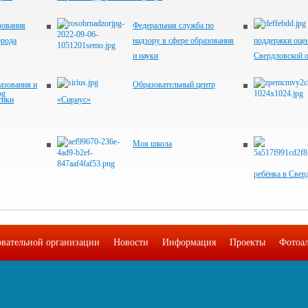
зования
Федеральная служба по
орода
надзору в сфере образования
поддержки оцен
и науки
Свердловской 
азования и
Образовательный центр
тики
«Сириус»
Моя школа
ребёнка в Свер
овательной организации
Новости
Информация
Проекты
Фотоа