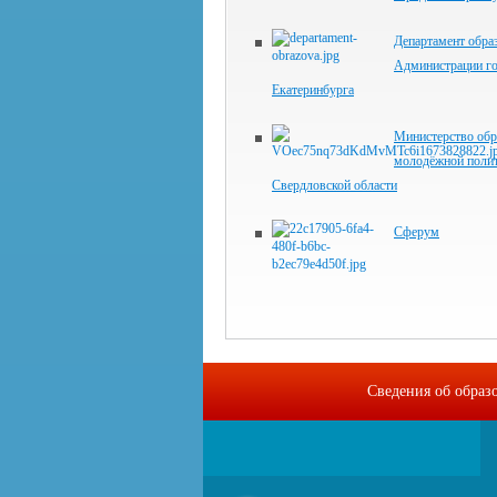
Департамент обра
Администрации г
Екатеринбурга
Министерство обр
молодёжной поли
Свердловской области
Сферум
Сведения об образ