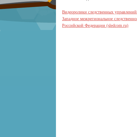
Видеоролики следственных управлений 
Западное межрегиональное следственно
Российской Федерации (sledcom.ru)