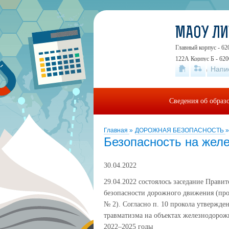
МАОУ Л
Главный корпус - 62
122А Корпус Б - 620
Напи
19А
+7 (343) 24
Сведения об образ
Главная
»
ДОРОЖНАЯ БЕЗОПАСНОСТЬ
»
Безопасность на желе
30.04.2022
29.04.2022 состоялось заседание Прави
безопасности дорожного движения (про
№ 2). Согласно п. 10 прокола утвержд
травматизма на объектах железнодорож
2022–2025 годы