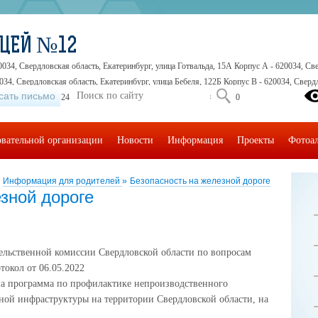
ИЦЕЙ №12
0034, Свердловская область, Екатеринбург, улица Готвальда, 15А Корпус А - 620034, Све
034, Свердловская область, Екатеринбург, улица Бебеля, 122Б Корпус В - 620034, Свердл
сать письмо
5-41-30, +7 (343) 245-32-16, +7 (343) 245-71-71, +7 (343) 245-30-30
овательной организации
Новости
Информация
Проекты
Фотоа
Информация для родителей
»
Безопасность на железной дороге
зной дороге
тельственной комиссии Свердловской области по вопросам
токол от 06.05.2022
ена программа по профилактике непроизводственного
ной инфраструктуры на территории Свердловской области, на