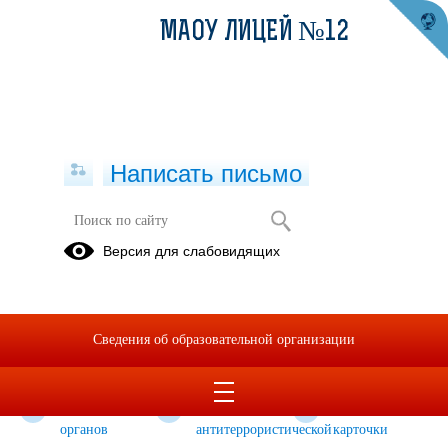
МАОУ ЛИЦЕЙ №12
Написать письмо
Профилактика терроризма,
Версия для слабовидящих
минимизация и (или) ликвидация
последствий его проявлений
Законодательство
Система
Методические
Сведения об образовательной организации
профилактики
материалы
терроризма
Деятельность
Деятельность
Информационные
органов
антитеррористической
карточки