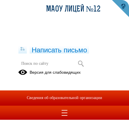
МАОУ ЛИЦЕЙ №12
Написать письмо
Формы документов, связанных с
Версия для слабовидящих
противодействием коррупции, для
заполнения
05.07.2023
Сведения об образовательной организации