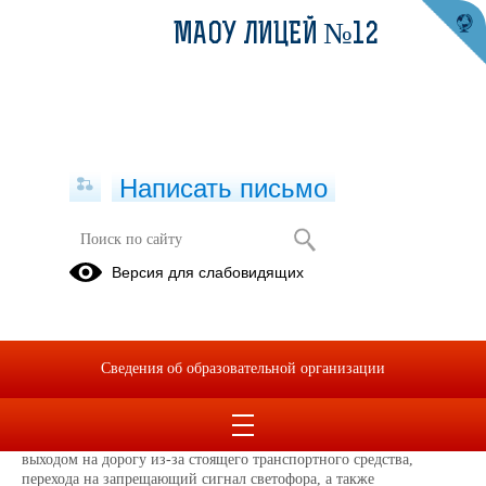
МАОУ ЛИЦЕЙ №12
Написать письмо
Внимание, каникулы !
Версия для слабовидящих
21.10.2024
В преддверии и в период осенних школьных каникул, с 21 октября
по 10 ноября, на территории Екатеринбурга проводится областное
Сведения об образовательной организации
профилактическое мероприятие "Внимание, каникулы!".
Госавтоинспекция Екатеринбурга обращается к родителям с
просьбой проговорить с детьми о правилах безопасного поведения
на улице, необходимо разъяснить детям опасности, связанные с
выходом на дорогу из-за стоящего транспортного средства,
перехода на запрещающий сигнал светофора, а также