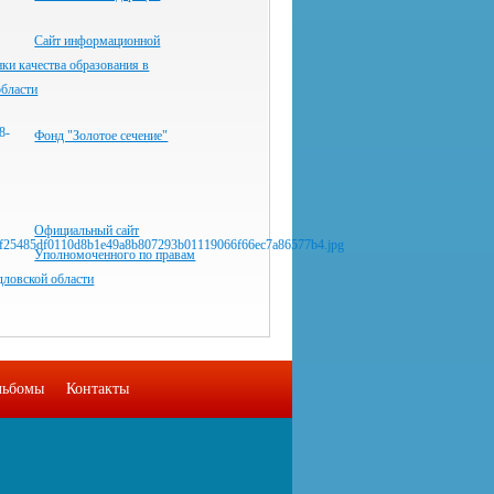
Сайт информационной
ки качества образования в
области
Фонд "Золотое сечение"
Официальный сайт
Уполномоченного по правам
дловской области
льбомы
Контакты