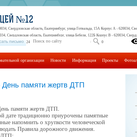
ИЦЕЙ №12
0034, Свердловская область, Екатеринбург, улица Готвальда, 15А Корпус А - 620034, Све
034, Свердловская область, Екатеринбург, улица Бебеля, 122Б Корпус В - 620034, Свердл
сать письмо
5-41-30, +7 (343) 245-32-16, +7 (343) 245-71-71, +7 (343) 245-30-30
овательной организации
Новости
Информация
Проекты
Фотоа
– День памяти жертв ДТП
День памяти жертв ДТП.
ной дате традиционно приурочены памятные
нные напомнить о хрупкости человеческой
блюдать Правила дорожного движения.
 ДТП: