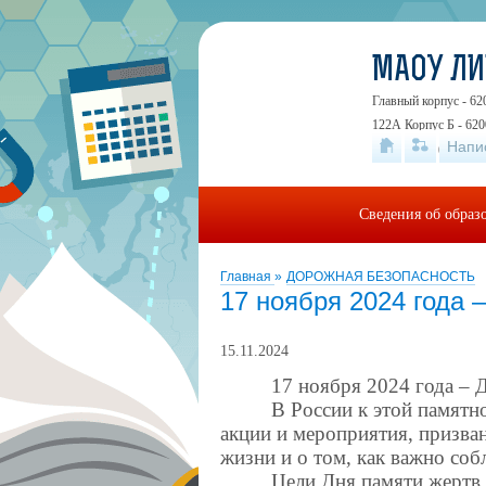
МАОУ Л
Главный корпус - 62
122А Корпус Б - 620
Напи
19А
+7 (343) 24
Сведения об образ
Главная
»
ДОРОЖНАЯ БЕЗОПАСНОСТЬ
17 ноября 2024 года 
15.11.2024
17 ноября 2024 года – 
В России к этой памят
акции и мероприятия, призва
жизни и о том, как важно со
Цели Дня памяти жертв