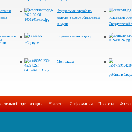
зования
Федеральная служба по
орода
надзору в сфере образования
поддержки оцен
и науки
Свердловской 
азования и
Образовательный центр
тики
«Сириус»
Моя школа
ребёнка в Свер
овательной организации
Новости
Информация
Проекты
Фотоа