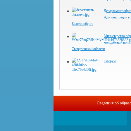
Департамент обра
Администрации г
Екатеринбурга
Министерство обр
молодёжной поли
Свердловской области
Сферум
Сведения об образ