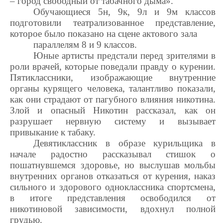
– город свободный от табачного дыма».
Обучающиеся 5н, 9к, 9л и 9м классов
подготовили театрализованное представление,
которое было показано на сцене актового зала
параллелям 8 и 9 классов.
Юные артисты предстали перед зрителями в
роли врачей, которые поведали правду о курении.
Пятиклассники, изображающие внутренние
органы курящего человека, талантливо показали,
как они страдают от пагубного влияния никотина.
Злой и опасный Никотин рассказал, как он
разрушает нервную систему и вызывает
привыкание к табаку.
Девятиклассник в образе курильщика в
начале радостно рассказывал стишок о
пошатнувшемся здоровье, но выслушав мольбы
внутренних органов отказаться от курения, наказ
сильного и здорового одноклассника спортсмена,
в итоге представления освободился от
никотиновой зависимости, вдохнул полной
грудью.